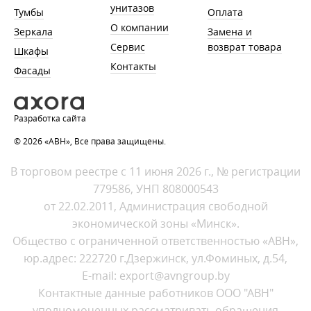
унитазов
Тумбы
Оплата
О компании
Зеркала
Замена и
Сервис
возврат товара
Шкафы
Контакты
Фасады
Разработка сайта
© 2026 «АВН», Все права защищены.
В торговом реестре с 11 июня 2026 г., № регистрации
779586, УНП 808000543
от 22.02.2011, Администрация свободной
экономической зоны «Минск».
Общество с ограниченной ответственностью «АВН»,
юр.адрес: 222720 г.Дзержинск, ул.Фоминых, д.54,
E-mail: export@avngroup.by
Контактные данные работников ООО "АВН"
уполномоченных рассматривать обращения