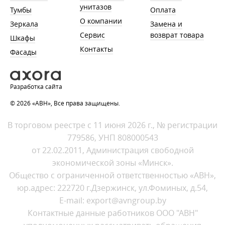
унитазов
Тумбы
Оплата
О компании
Зеркала
Замена и
Сервис
возврат товара
Шкафы
Контакты
Фасады
Разработка сайта
© 2026 «АВН», Все права защищены.
В торговом реестре с 11 июня 2026 г., № регистрации
779586, УНП 808000543
от 22.02.2011, Администрация свободной
экономической зоны «Минск».
Общество с ограниченной ответственностью «АВН»,
юр.адрес: 222720 г.Дзержинск, ул.Фоминых, д.54,
E-mail: export@avngroup.by
Контактные данные работников ООО "АВН"